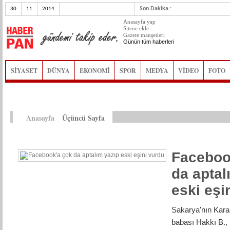
Son Dakika :
30
11
2014
Anasayfa yap
Sitene ekle
Gazete manşetleri
Günün tüm haberleri
SİYASET
DÜNYA
EKONOMİ
SPOR
MEDYA
VİDEO
FOTO
Anasayfa
Üçüncü Sayfa
Faceboo
da aptal
eski eşi
Sakarya'nın Kara
babası Hakkı B., 