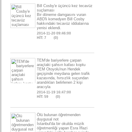
Bill Cosby'e üçüncü kez tecavüz
suçlaması
Bir döneme damgasını vuran
ABD'li komedyen Bill Cosby
hakkındaki tecavüz iddialarına
yenisi eklendi.
2014-11-20 09:46:00
HİT: 7
(0)
TEM'de bariyerlere çarpan
araçtaki şahsın kafası koptu
TEM Otoyolu'nun Hendek
geçişinde meydana gelen trafik
kazasında, hırsızlık suçundan
arandıkları belirlenen 2 kişi
aracıyla
2014-11-19 16:47:00
HİT: 59
(0)
Ölü bulunan öğretmenden
duygusal not
İstanbul'da bir okulda müzik
öğretmenliği yapan Esra İflazi