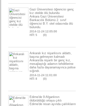
Gazi Üniversitesi öğrencisi genç
kız otelde ölü bulundu
Ankara Gazi Üniversitesi
Bankacılık Bölümü 2. sınıf
öğrencisi B.Y. otel odasında ölü
bulundu.
2014-11-24 12:05:00
HİT: 5
(0)
Ankaralı kız nişanlısını aldattı,
başına gelmeyen kalmadı
Ankara'da nişanlı bir genç kız,
mesajlaştığı adamın tehditlerine
daha fazla dayanamayınca polise
sığındı.
2014-11-24 11:01:00
HİT: 8
(0)
Edirne'de 9 Afganlının
öldürüldüğü ortaya çıktı
Edirne'de nisan ayında çalılıkların