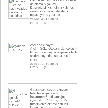
Dini nikahlı eşi ve kayınvalidesini
defalarca bıçakladı
Bartın'da bir kişi, dini nikahlı eşi
ve eşinin annesini defalarla
bıçaklayarak yaraladı.
2014-11-28 03:00:00
HİT: 4
(0)
Aydın'da cinayet
Aydın, Söke Otogarı'nda yaklaşık
bir ay önce meydana gelen silahlı
saldırı olayından sonra ikinci
silahlı
2014-11-28 02:59:00
HİT: 3
(0)
4 yaşındaki çocuk oynadığı
tüfekle dehşet saçtı
Isparta'nın Şarkikaraağaç
ilçesinde, Z.Y'nin oynadığı
tüfeğin ateş alması sonucu
kardeşi öldü, annesi ağır