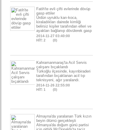
Fatih'te evli çifti evlerinde dövüp
gasp ettiler
Ürdün uyruklu karı-koca,
kiraladıkları dairede kimliği
belirsiz kişiler tarafından elleri ve
ayakları bağlanıp dövülerek gasp
2014-11-27 03:40:00
HİT: 2
(0)
Kahramanmaraş'ta Acil Servis
çalışanı bıçaklandı
Türkoğlu ilçesinde, kayınbiraderi
tarafından bıçaklanan acil tıp
teknisyeni, ağır yaralandı.
2014-11-26 22:55:00
HİT: 1
(0)
Almayna'da yaralanan Türk kızın
beyin ölümü gerçekleşti
Almanya'da doğum günü partisi
için gittiği McDonalds'ta taciz