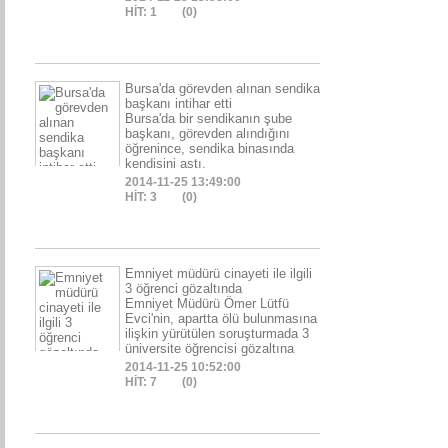
HİT: 1
(0)
Bursa'da görevden alınan sendika
başkanı intihar etti
Bursa'da bir sendikanın şube
başkanı, görevden alındığını
öğrenince, sendika binasında
kendisini astı.
2014-11-25 13:49:00
HİT: 3
(0)
Emniyet müdürü cinayeti ile ilgili
3 öğrenci gözaltında
Emniyet Müdürü Ömer Lütfü
Evci'nin, apartta ölü bulunmasına
ilişkin yürütülen soruşturmada 3
üniversite öğrencisi gözaltına
2014-11-25 10:52:00
HİT: 7
(0)