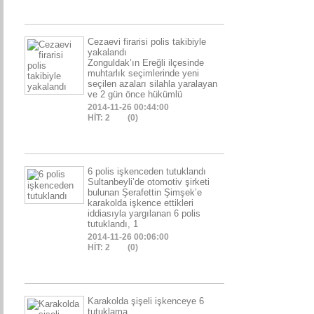
Cezaevi firarisi polis takibiyle
yakalandı
Zonguldak’ın Ereğli ilçesinde
muhtarlık seçimlerinde yeni
seçilen azaları silahla yaralayan
ve 2 gün önce hükümlü
2014-11-26 00:44:00
HİT: 2
(0)
6 polis işkenceden tutuklandı
Sultanbeyli’de otomotiv şirketi
bulunan Şerafettin Şimşek’e
karakolda işkence ettikleri
iddiasıyla yargılanan 6 polis
tutuklandı, 1
2014-11-26 00:06:00
HİT: 2
(0)
Karakolda şişeli işkenceye 6
tutuklama