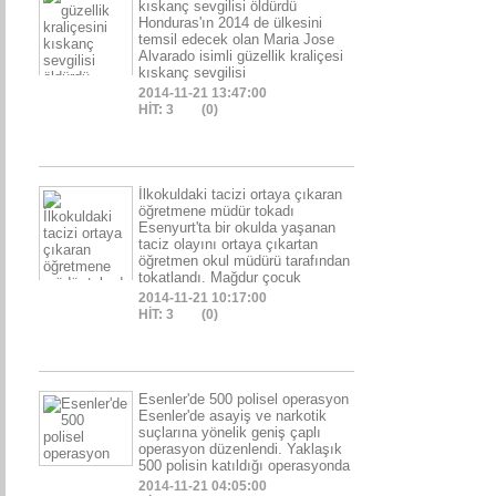
kıskanç sevgilisi öldürdü
Honduras'ın 2014 de ülkesini
temsil edecek olan Maria Jose
Alvarado isimli güzellik kraliçesi
kıskanç sevgilisi
2014-11-21 13:47:00
HİT: 3
(0)
İlkokuldaki tacizi ortaya çıkaran
öğretmene müdür tokadı
Esenyurt'ta bir okulda yaşanan
taciz olayını ortaya çıkartan
öğretmen okul müdürü tarafından
tokatlandı. Mağdur çocuk
2014-11-21 10:17:00
HİT: 3
(0)
Esenler'de 500 polisel operasyon
Esenler'de asayiş ve narkotik
suçlarına yönelik geniş çaplı
operasyon düzenlendi. Yaklaşık
500 polisin katıldığı operasyonda
2014-11-21 04:05:00