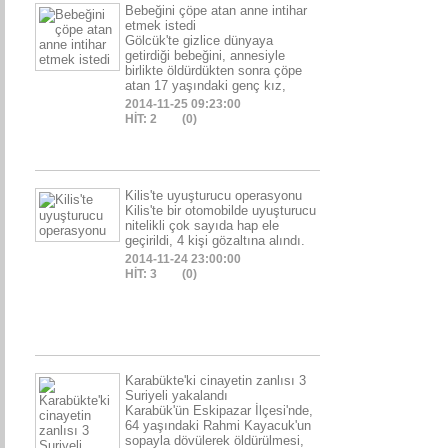
Bebeğini çöpe atan anne intihar
etmek istedi
Gölcük'te gizlice dünyaya
getirdiği bebeğini, annesiyle
birlikte öldürdükten sonra çöpe
atan 17 yaşındaki genç kız,
2014-11-25 09:23:00
HİT: 2
(0)
Kilis'te uyuşturucu operasyonu
Kilis'te bir otomobilde uyuşturucu
nitelikli çok sayıda hap ele
geçirildi, 4 kişi gözaltına alındı.
2014-11-24 23:00:00
HİT: 3
(0)
Karabükte'ki cinayetin zanlısı 3
Suriyeli yakalandı
Karabük'ün Eskipazar İlçesi'nde,
64 yaşındaki Rahmi Kayacuk'un
sopayla dövülerek öldürülmesi,