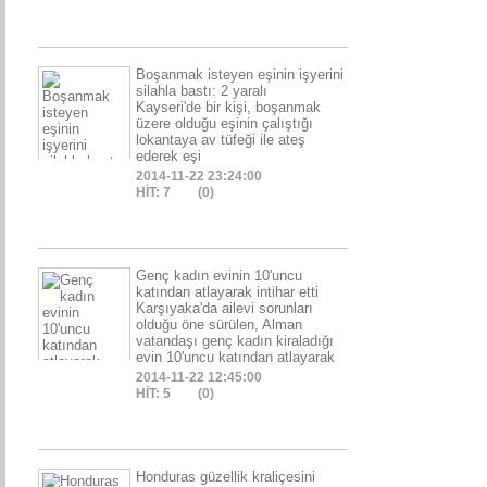
Boşanmak isteyen eşinin işyerini
silahla bastı: 2 yaralı
Kayseri'de bir kişi, boşanmak
üzere olduğu eşinin çalıştığı
lokantaya av tüfeği ile ateş
ederek eşi
2014-11-22 23:24:00
HİT: 7
(0)
Genç kadın evinin 10'uncu
katından atlayarak intihar etti
Karşıyaka'da ailevi sorunları
olduğu öne sürülen, Alman
vatandaşı genç kadın kiraladığı
evin 10'uncu katından atlayarak
2014-11-22 12:45:00
HİT: 5
(0)
Honduras güzellik kraliçesini