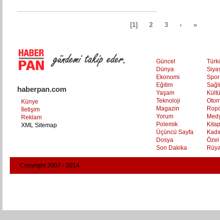
[1]
2
3
›
»
Güncel
Türk
Dünya
Siya
Ekonomi
Spor
Eğitim
Sağl
haberpan.com
Yaşam
Kült
Teknoloji
Otom
Künye
Magazin
Ropö
İletişim
Yorum
Med
Reklam
Polemik
Kita
XML Sitemap
Üçüncü Sayfa
Kadı
Dosya
Özel
Son Dakika
Rüya
Copyright 2007 - 2014