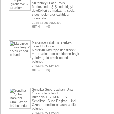
Sultanbeyli Fatih Polis
Merkezi'nde, Ş.Ş. adlı kişiyi
dövdükleri ve makatına soda
şişesi sokmaya kalktıkları
iddiasıyla
2014-11-25 20:22:00
HİT: 4
(0)
Mardin'de yakılmış 2 erkek
cesedi bulundu
Mardin'in Kızıltepe İlçesi'ndeki
mısır tarlasında birbirlerine bağlı
yakılmış iki erkek cesedi
bulundu.
2014-11-25 14:14:00
HİT: 1
(0)
Sendika Şube Başkanı Ünal
Özcan ölü bulundu
Bursa'da TEZ-KOOP-İŞ
Sendikası Şube Başkanı Ünal
Özcan, sendika binasında ölü
bulundu.
2014-11-25 13:58:00