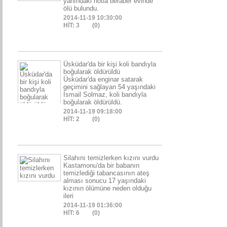
yanındaki notla beraber evinde
ölü bulundu.
2014-11-19 10:30:00
HİT: 3
(0)
Üsküdar'da bir kişi koli bandıyla
boğularak öldürüldü
Üsküdar'da enginar satarak
geçimini sağlayan 54 yaşındaki
İsmail Solmaz, koli bandıyla
boğularak öldürüldü.
2014-11-19 09:18:00
HİT: 2
(0)
Silahını temizlerken kızını vurdu
Kastamonu'da bir babanın
temizlediği tabancasının ateş
alması sonucu 17 yaşındaki
kızının ölümüne neden olduğu
ileri
2014-11-19 01:36:00
HİT: 6
(0)