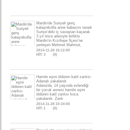
Mardin'de Suriyeli genç
kalaşnikofla anne babasını taradı
Suriye’deki iç savaştan kaçarak
3 yıl önce ailesiyle birlikte
Mardin’in Kızıltepe İlçesi’ne
yerleşen Mehmet Mahmut,
2014-11-28 16:12:00
HİT: 3
(0)
Hamile eşini öldüren katil zanlısı
Adanalı yakalandı
Adana'da, 14 yaşında evlendiği
bir çocuk annesi hamile eşini
öldüren katil zanlısı koca
yakalandı. Zanlı
2014-11-28 10:34:00
HİT: 1
(0)