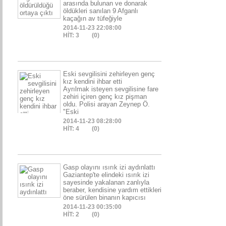
arasında bulunan ve donarak
öldükleri sanılan 9 Afganlı
kaçağın av tüfeğiyle
2014-11-23 22:08:00
HİT: 3
(0)
Eski sevgilisini zehirleyen genç
kız kendini ihbar etti
Ayrılmak isteyen sevgilisine fare
zehiri içiren genç kız pişman
oldu. Polisi arayan Zeynep Ö.
"Eski
2014-11-23 08:28:00
HİT: 4
(0)
Gasp olayını ısırık izi aydınlattı
Gaziantep'te elindeki ısırık izi
sayesinde yakalanan zanlıyla
beraber, kendisine yardım ettikleri
öne sürülen binanın kapıcısı
2014-11-23 00:35:00
HİT: 2
(0)