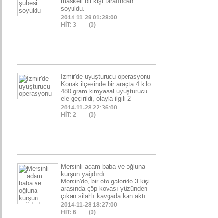
maskeli bir kişi tarafından
soyuldu.
2014-11-29 01:28:00
HİT: 3
(0)
İzmir'de uyuşturucu operasyonu
Konak ilçesinde bir araçta 4 kilo
480 gram kimyasal uyuşturucu
ele geçirildi, olayla ilgili 2
2014-11-28 22:36:00
HİT: 2
(0)
Mersinli adam baba ve oğluna
kurşun yağdırdı
Mersin'de, bir oto galeride 3 kişi
arasında çöp kovası yüzünden
çıkan silahlı kavgada kan aktı.
2014-11-28 18:27:00
HİT: 6
(0)