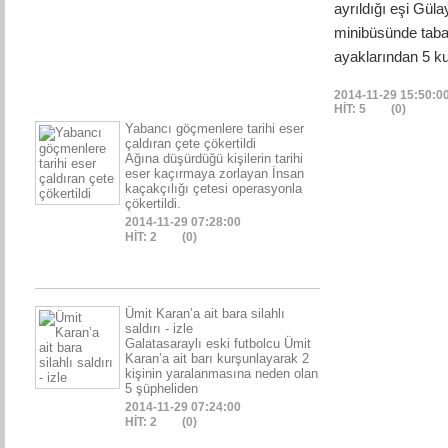
ayrıldığı eşi Güla
minibüsünde taba
ayaklarından 5 ku
2014-11-29 15:50:0
HİT: 5
(0)
Yabancı göçmenlere tarihi eser
çaldıran çete çökertildi
Ağına düşürdüğü kişilerin tarihi
eser kaçırmaya zorlayan İnsan
kaçakçılığı çetesi operasyonla
çökertildi.
2014-11-29 07:28:00
HİT: 2
(0)
Ümit Karan’a ait bara silahlı
saldırı - izle
Galatasaraylı eski futbolcu Ümit
Karan’a ait barı kurşunlayarak 2
kişinin yaralanmasına neden olan
5 şüpheliden
2014-11-29 07:24:00
HİT: 2
(0)