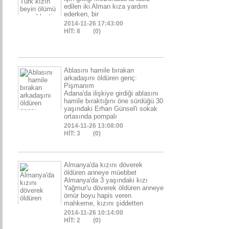
edilen iki Alman kıza yardım
ederken, bir
2014-11-26 17:43:00
HİT: 8
(0)
Ablasını hamile bırakan
arkadaşını öldüren genç:
Pişmanım
Adana'da ilişkiye girdiği ablasını
hamile bıraktığını öne sürdüğü 30
yaşındaki Erhan Günsel'i sokak
ortasında pompalı
2014-11-26 13:08:00
HİT: 3
(0)
Almanya'da kızını döverek
öldüren anneye müebbet
Almanya'da 3 yaşındaki kızı
Yağmur'u döverek öldüren anneye
ömür boyu hapis veren
mahkeme, kızını şiddetten
2014-11-26 10:14:00
HİT: 2
(0)