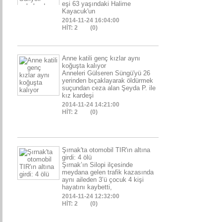
eşi 63 yaşındaki Halime
Kayacuk'un
2014-11-24 16:04:00
HİT: 2
(0)
Anne katili genç kızlar aynı
koğuşta kalıyor
Anneleri Gülseren Süngü'yü 26
yerinden bıçaklayarak öldürmek
suçundan ceza alan Şeyda P. ile
kız kardeşi
2014-11-24 14:21:00
HİT: 2
(0)
Şırnak'ta otomobil TIR'ın altına
girdi: 4 ölü
Şırnak’ın Silopi ilçesinde
meydana gelen trafik kazasında
aynı aileden 3’ü çocuk 4 kişi
hayatını kaybetti,
2014-11-24 12:32:00
HİT: 2
(0)