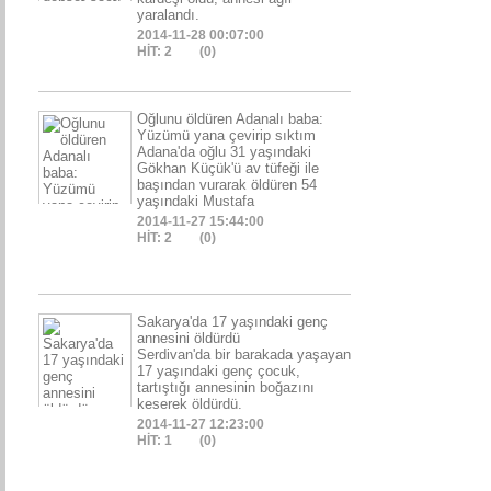
yaralandı.
2014-11-28 00:07:00
HİT: 2
(0)
Oğlunu öldüren Adanalı baba:
Yüzümü yana çevirip sıktım
Adana'da oğlu 31 yaşındaki
Gökhan Küçük'ü av tüfeği ile
başından vurarak öldüren 54
yaşındaki Mustafa
2014-11-27 15:44:00
HİT: 2
(0)
Sakarya'da 17 yaşındaki genç
annesini öldürdü
Serdivan'da bir barakada yaşayan
17 yaşındaki genç çocuk,
tartıştığı annesinin boğazını
keserek öldürdü.
2014-11-27 12:23:00
HİT: 1
(0)